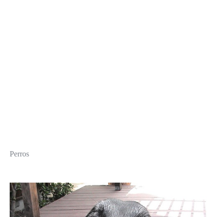
Perros