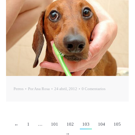
Perros
Por
Ana Rosa
24 abril, 2012
0 Comentarios
←
1
…
101
102
103
104
105
→