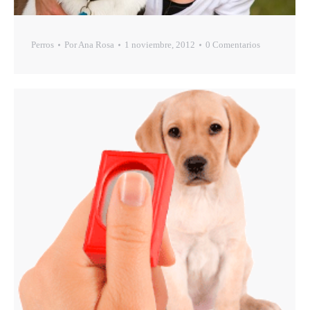
Perros
Por
Ana Rosa
1 noviembre, 2012
0 Comentarios