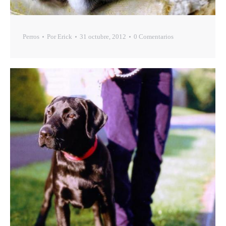
Perros
Por
Erick
31 octubre, 2012
0 Comentarios