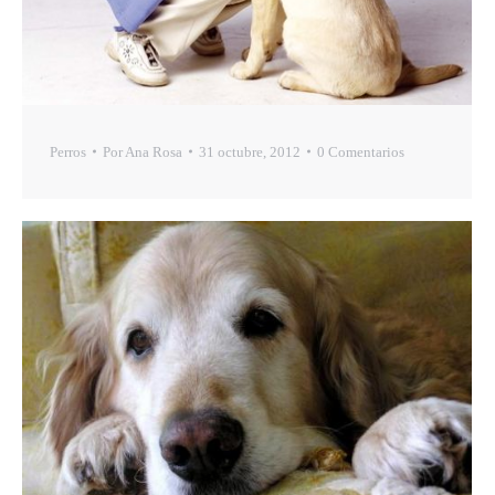
Perros
Por
Ana Rosa
31 octubre, 2012
0 Comentarios