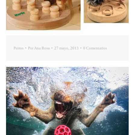
Perros
Por
Ana Rosa
27 mayo, 2013
0 Comentarios