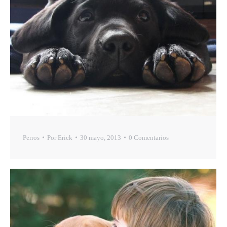
Perros
Por
Erick
30 mayo, 2013
0 Comentarios