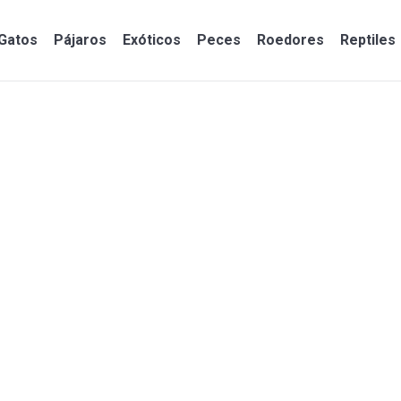
Gatos
Pájaros
Exóticos
Peces
Roedores
Reptiles
Gatos
Pájaros
Exóticos
Peces
Roedores
Reptiles