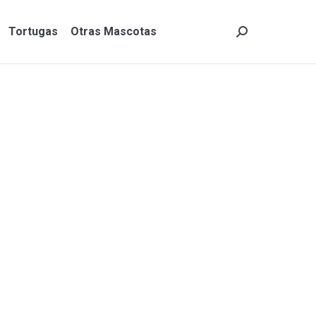
Tortugas
Otras Mascotas
Search:
Tortugas
Otras Mascotas
Search: