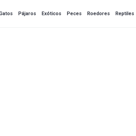
Gatos
Pájaros
Exóticos
Peces
Roedores
Reptiles
Gatos
Pájaros
Exóticos
Peces
Roedores
Reptiles