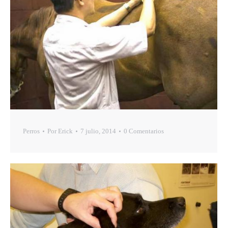
Perros
Por
Erick
7 julio, 2014
0 Comentarios