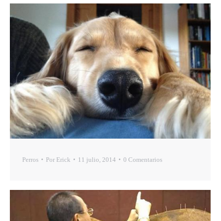
Perros
Por
Erick
11 julio, 2014
0 Comentarios