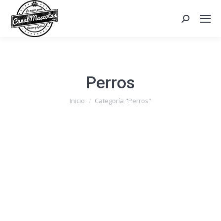
Search:
Perros
Estás aquí:
Inicio
Categoría "Perros"