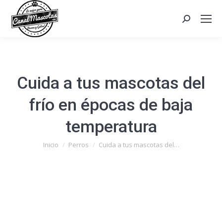
Search:
Cuida a tus mascotas del
frío en épocas de baja
temperatura
Estás aquí:
Inicio
Perros
Cuida a tus mascotas del…