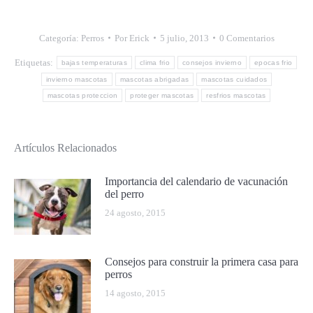
Categoría:
Perros
Por
Erick
5 julio, 2013
0 Comentarios
Etiquetas:
bajas temperaturas
clima frio
consejos invierno
epocas frio
invierno mascotas
mascotas abrigadas
mascotas cuidados
mascotas proteccion
proteger mascotas
resfrios mascotas
Artículos Relacionados
Importancia del calendario de vacunación
del perro
24 agosto, 2015
Consejos para construir la primera casa para
perros
14 agosto, 2015