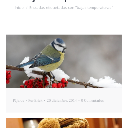
Estás aquí:
Inicio
Entradas etiquetadas con "bajas temperaturas"
Pájaros
Por
Erick
26 diciembre, 2014
0 Comentarios