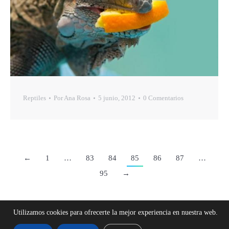
Reptiles
Por
Ana Rosa
5 junio, 2012
0 Comentarios
←
1
…
83
84
85
86
87
…
95
→
Utilizamos cookies para ofrecerte la mejor experiencia en nuestra web.