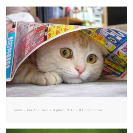
Gatos
Por
Ana Rosa
8 junio, 2012
0 Comentarios