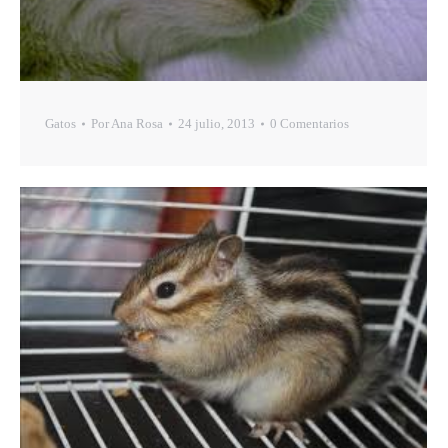
Gatos
Por
Ana Rosa
24 julio, 2013
0 Comentarios