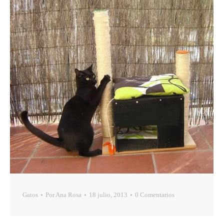
Gatos
Por
Ana Rosa
18 julio, 2013
0 Comentarios