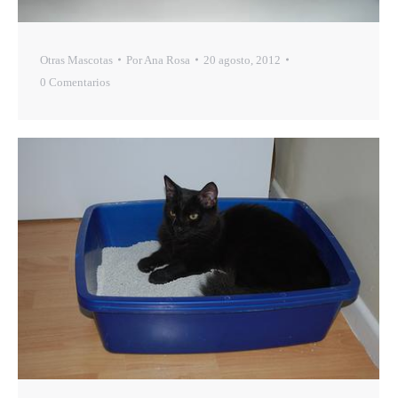
Otras Mascotas
Por
Ana Rosa
20 agosto, 2012
0 Comentarios