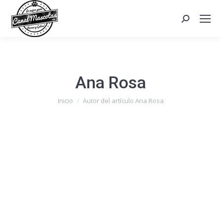
Search:
Ana Rosa
Estás aquí:
Inicio
Autor del artículo Ana Rosa