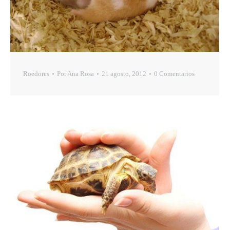
Roedores
Por
Ana Rosa
21 agosto, 2012
0 Comentarios