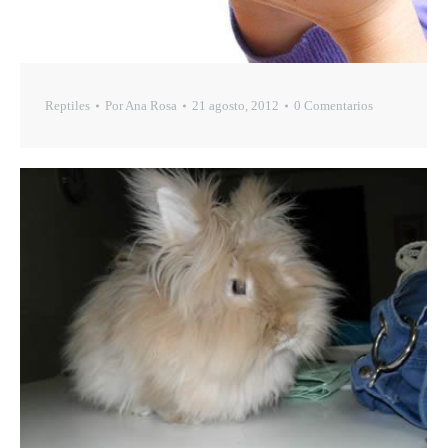
Reptiles
Por
Ana Rosa
21 agosto, 2012
0 Comentarios