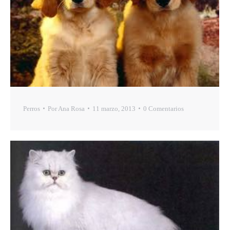
Perros
Por
Ana Rosa
11 marzo, 2013
0 Comentarios