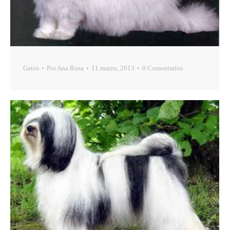
Gatos
Por
Ana Rosa
11 marzo, 2013
0 Comentarios