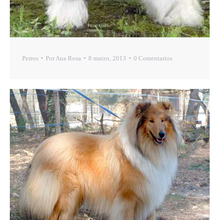
Perros
Por
Ana Rosa
8 marzo, 2013
0 Comentarios