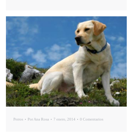
Perros
Por
Ana Rosa
7 enero, 2014
0 Comentarios