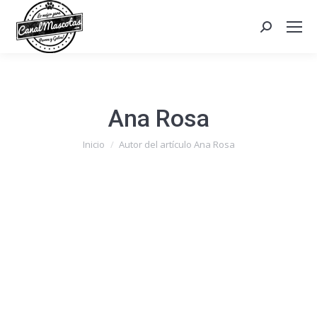
Search:
Ana Rosa
Estás aquí:
Inicio
Autor del artículo Ana Rosa