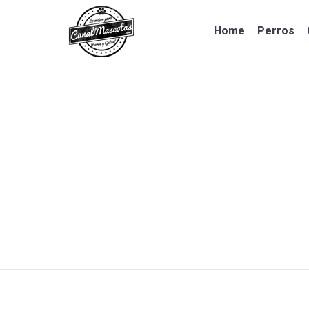
Home
Perros
Home
Perros