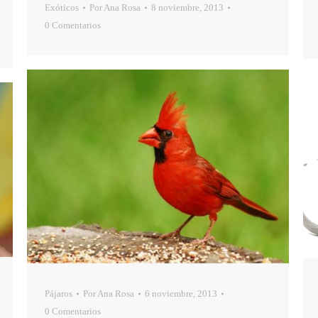
Exóticos
Por
Ana Rosa
8 noviembre, 2013
0 Comentarios
Pájaros
Por
Ana Rosa
6 noviembre, 2013
0 Comentarios