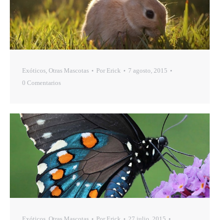
Exóticos
,
Otras Mascotas
Por
Erick
7 agosto, 2015
0 Comentarios
Exóticos
,
Otras Mascotas
Por
Erick
27 julio, 2015