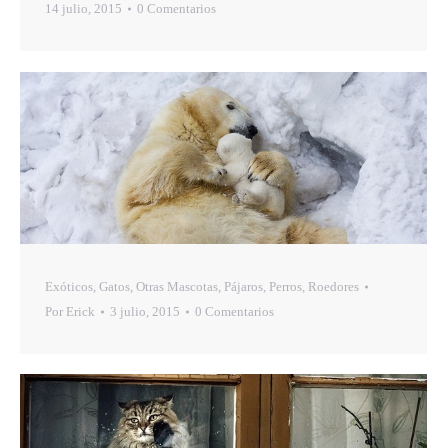
14 julio, 2015
0 Comentarios
Exóticos
,
Gatos
,
Otras Mascotas
,
Pájaros
,
Perros
,
Roedores
Por
Erick
3 julio, 2015
0 Comentarios