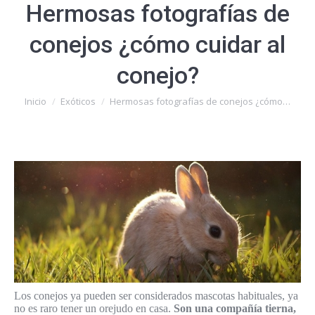
Hermosas fotografías de
conejos ¿cómo cuidar al
conejo?
Estás aquí:
Inicio
Exóticos
Hermosas fotografías de conejos ¿cómo…
Los conejos ya pueden ser considerados mascotas habituales, ya
no es raro tener un orejudo en casa.
Son una compañía tierna,