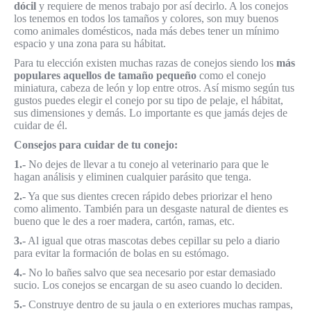
dócil
y requiere de menos trabajo por así decirlo. A los conejos
los tenemos en todos los tamaños y colores, son muy buenos
como animales domésticos, nada más debes tener un mínimo
espacio y una zona para su hábitat.
Para tu elección existen muchas razas de conejos siendo los
más
populares aquellos de tamaño pequeño
como el conejo
miniatura, cabeza de león y lop entre otros. Así mismo según tus
gustos puedes elegir el conejo por su tipo de pelaje, el hábitat,
sus dimensiones y demás. Lo importante es que jamás dejes de
cuidar de él.
Consejos para cuidar de tu conejo:
1.-
No dejes de llevar a tu conejo al veterinario para que le
hagan análisis y eliminen cualquier parásito que tenga.
2.-
Ya que sus dientes crecen rápido debes priorizar el heno
como alimento. También para un desgaste natural de dientes es
bueno que le des a roer madera, cartón, ramas, etc.
3.-
Al igual que otras mascotas debes cepillar su pelo a diario
para evitar la formación de bolas en su estómago.
4.-
No lo bañes salvo que sea necesario por estar demasiado
sucio. Los conejos se encargan de su aseo cuando lo deciden.
5.-
Construye dentro de su jaula o en exteriores muchas rampas,