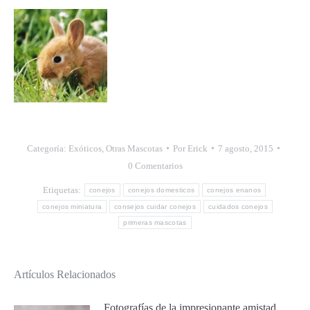
Categoría:
Exóticos
,
Otras Mascotas
Por
Erick
7 agosto, 2015
0 Comentarios
Etiquetas:
conejos
conejos domesticos
conejos enanos
conejos miniatura
consejos cuidar conejos
cuidados conejos
primeras mascotas
Artículos Relacionados
Fotografías de la impresionante amistad