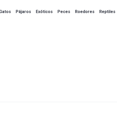
Gatos
Pájaros
Exóticos
Peces
Roedores
Reptiles
Gatos
Pájaros
Exóticos
Peces
Roedores
Reptiles