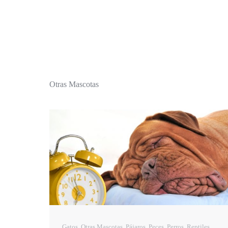
Otras Mascotas
Gatos
,
Otras Mascotas
,
Pájaros
,
Peces
,
Perros
,
Reptiles
,