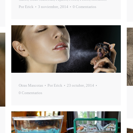
Por
Erick
3 noviembre, 2014
0 Comentarios
Otras Mascotas
Por
Erick
23 octubre, 2014
0 Comentarios