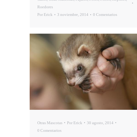
Roedores
Por
Erick
3 noviembre, 2014
0 Comentarios
Otras Mascotas
Por
Erick
30 agosto, 2014
0 Comentarios