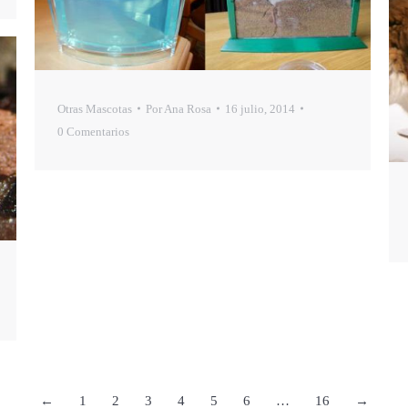
Otras Mascotas
Por
Ana Rosa
16 julio, 2014
0 Comentarios
←
1
2
3
4
5
6
…
16
→