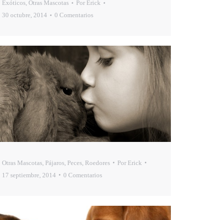
Exóticos
,
Otras Mascotas
Por
Erick
30 octubre, 2014
0 Comentarios
Otras Mascotas
,
Pájaros
,
Peces
,
Roedores
Por
Erick
17 septiembre, 2014
0 Comentarios