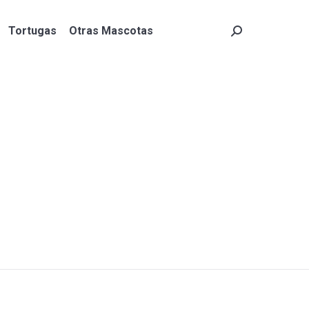
Tortugas
Otras Mascotas
Search:
Tortugas
Otras Mascotas
Search: