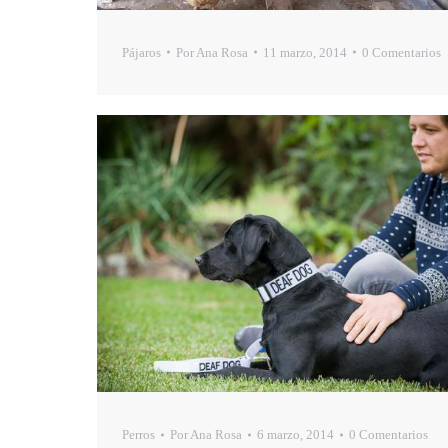
Pájaros
Por
Ana Rosa
11 marzo, 2014
0 Comentarios
Perros
Por
Ana Rosa
6 marzo, 2014
0 Comentarios