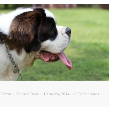
Perros
Por
Ana Rosa
10 marzo, 2014
0 Comentarios