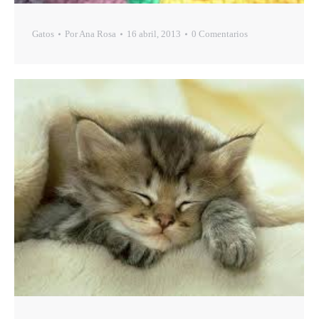
Gatos
Por
Ana Rosa
16 abril, 2013
0 Comentarios