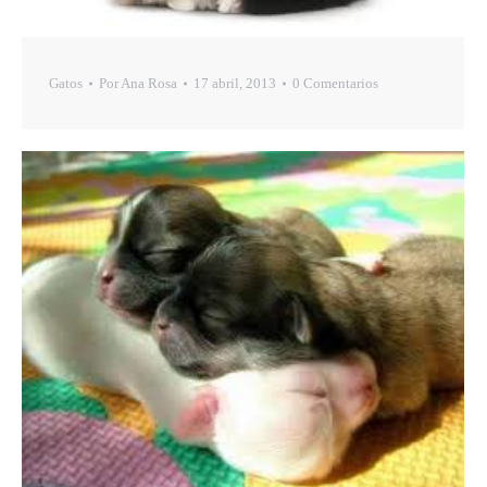
Gatos
Por
Ana Rosa
17 abril, 2013
0 Comentarios