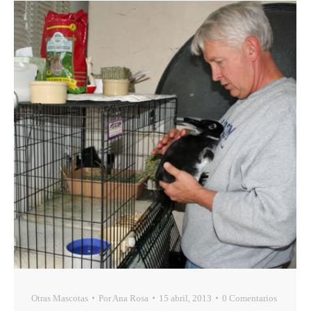
Otras Mascotas
Por
Ana Rosa
15 abril, 2013
0 Comentarios