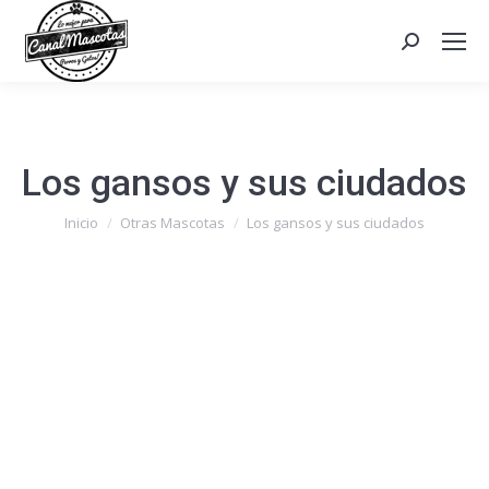
Search:
Los gansos y sus ciudados
Estás aquí:
Inicio
Otras Mascotas
Los gansos y sus ciudados