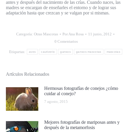
antes y después del nacimiento de las crías. Cuando naces, las
madres se encargan de enseñarles el entorno y de lograr sus
adaptación hasta que crezcan y se valgan por si mismas.
Categoría:
Otras Mascotas
Por
Ana Rosa
11 junio, 2012
0 Comentarios
Etiquetas:
aves
cautiverio
gansos
gansos mascotas
mascotas
Artículos Relacionados
Hermosas fotografías de conejos ¿cómo
cuidar al conejo?
7 agosto, 2015
Mejores fotografías de mariposas antes y
después de la metamorfosis