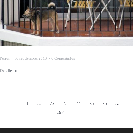
Perros
10 septiembre, 2013
0 Comentarios
Detalles
←
1
…
72
73
74
75
76
…
197
→