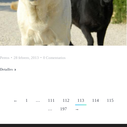
Perros
28 febrero, 2013
0 Comentarios
Detalles
←
1
…
111
112
113
114
115
…
197
→