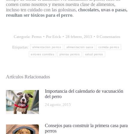
comen como nosotros y menos nuestra clase de alimentos,
incluso ten cuidado con las golosinas,
chocolates, uvas o pasas,
resultan ser tóxicos para el perro
.
Categoría:
Perros
Por
Erick
28 febrero, 2013
0 Comentarios
Etiquetas:
alimentacion perros
alimentacion sana
comida perros
errores comidas
pienso perros
salud perros
Artículos Relacionados
Importancia del calendario de vacunación
del perro
24 agosto, 2015
Consejos para construir la primera casa para
perros