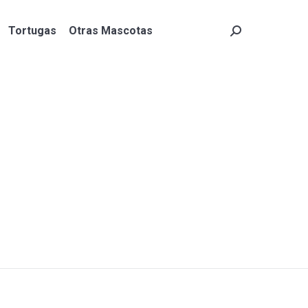
Tortugas
Otras Mascotas
Search:
Tortugas
Otras Mascotas
Search: