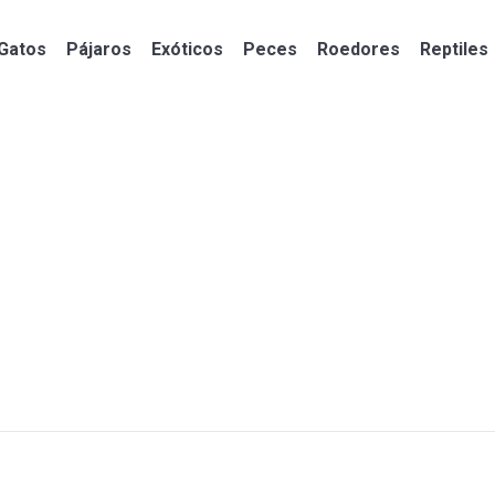
Gatos
Pájaros
Exóticos
Peces
Roedores
Reptiles
Gatos
Pájaros
Exóticos
Peces
Roedores
Reptiles