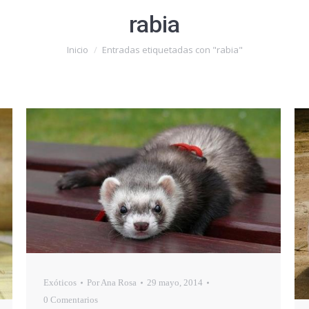
rabia
Estás aquí:
Inicio
Entradas etiquetadas con "rabia"
Exóticos
Por
Ana Rosa
29 mayo, 2014
0 Comentarios