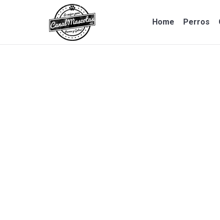
Home
Perros
Home
Perros