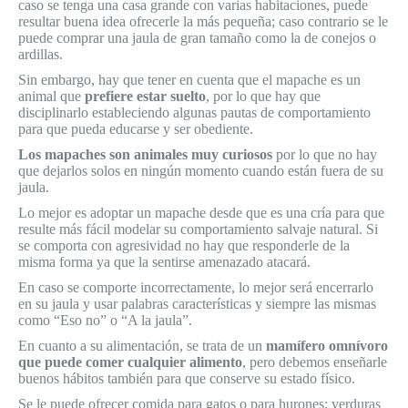
caso se tenga una casa grande con varias habitaciones, puede
resultar buena idea ofrecerle la más pequeña; caso contrario se le
puede comprar una jaula de gran tamaño como la de conejos o
ardillas.
Sin embargo, hay que tener en cuenta que el mapache es un
animal que
prefiere estar suelto
, por lo que hay que
disciplinarlo estableciendo algunas pautas de comportamiento
para que pueda educarse y ser obediente.
Los mapaches son animales muy curiosos
por lo que no hay
que dejarlos solos en ningún momento cuando están fuera de su
jaula.
Lo mejor es adoptar un mapache desde que es una cría para que
resulte más fácil modelar su comportamiento salvaje natural. Si
se comporta con agresividad no hay que responderle de la
misma forma ya que la sentirse amenazado atacará.
En caso se comporte incorrectamente, lo mejor será encerrarlo
en su jaula y usar palabras características y siempre las mismas
como “Eso no” o “A la jaula”.
En cuanto a su alimentación, se trata de un
mamífero omnívoro
que puede comer cualquier alimento
, pero debemos enseñarle
buenos hábitos también para que conserve su estado físico.
Se le puede ofrecer comida para gatos o para hurones; verduras