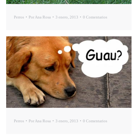
Perros
Por
Ana Rosa
3 enero, 2013
0 Comentarios
Perros
Por
Ana Rosa
3 enero, 2013
0 Comentarios