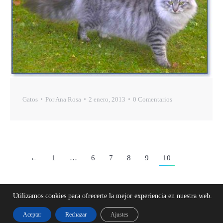
Gatos
Por
Ana Rosa
2 enero, 2013
0 Comentarios
←
1
…
6
7
8
9
10
Utilizamos cookies para ofrecerte la mejor experiencia en nuestra web.
Footer
Aceptar
Rechazar
Ajustes