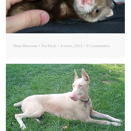
Otras Mascotas
Por
Erick
4 enero, 2013
0 Comentarios