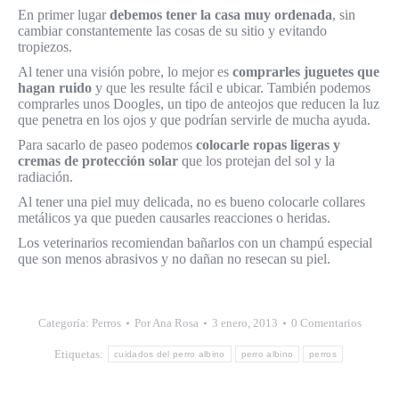
En primer lugar
debemos tener la casa muy ordenada
, sin
cambiar constantemente las cosas de su sitio y evitando
tropiezos.
Al tener una visión pobre, lo mejor es
comprarles juguetes que
hagan ruido
y que les resulte fácil e ubicar. También podemos
comprarles unos Doogles, un tipo de anteojos que reducen la luz
que penetra en los ojos y que podrían servirle de mucha ayuda.
Para sacarlo de paseo podemos
colocarle ropas ligeras y
cremas de protección solar
que los protejan del sol y la
radiación.
Al tener una piel muy delicada, no es bueno colocarle collares
metálicos ya que pueden causarles reacciones o heridas.
Los veterinarios recomiendan bañarlos con un champú especial
que son menos abrasivos y no dañan no resecan su piel.
Categoría:
Perros
Por
Ana Rosa
3 enero, 2013
0 Comentarios
Etiquetas:
cuidados del perro albino
perro albino
perros