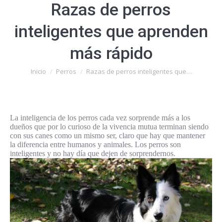
Razas de perros
inteligentes que aprenden
más rápido
Estás aquí:
Inicio
Perros
Razas de perros inteligentes que…
La inteligencia de los perros cada vez sorprende más a los
dueños que por lo curioso de la vivencia mutua terminan siendo
con sus canes como un mismo ser, claro que hay que mantener
la diferencia entre humanos y animales. Los perros son
inteligentes y no hay día que dejen de sorprendernos.