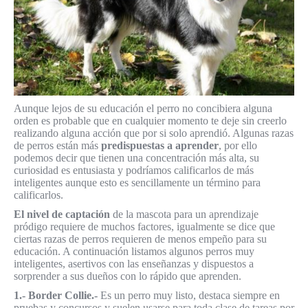
Aunque lejos de su educación el perro no concibiera alguna
orden es probable que en cualquier momento te deje sin creerlo
realizando alguna acción que por si solo aprendió. Algunas razas
de perros están más
predispuestas a aprender
, por ello
podemos decir que tienen una concentración más alta, su
curiosidad es entusiasta y podríamos calificarlos de más
inteligentes aunque esto es sencillamente un término para
calificarlos.
El nivel de captación
de la mascota para un aprendizaje
pródigo requiere de muchos factores, igualmente se dice que
ciertas razas de perros requieren de menos empeño para su
educación. A continuación listamos algunos perros muy
inteligentes, asertivos con las enseñanzas y dispuestos a
sorprender a sus dueños con lo rápido que aprenden.
1.- Border Collie.-
Es un perro muy listo, destaca siempre en
pruebas y concursos y suelen usarse para toda clase de tareas por