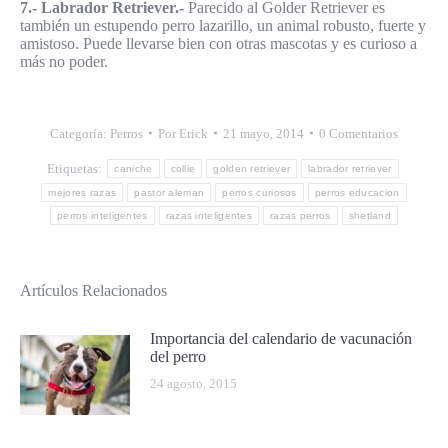
7.- Labrador Retriever.-
Parecido al Golder Retriever es
también un estupendo perro lazarillo, un animal robusto, fuerte y
amistoso. Puede llevarse bien con otras mascotas y es curioso a
más no poder.
Categoría:
Perros
Por
Erick
21 mayo, 2014
0 Comentarios
Etiquetas:
caniche
collie
golden retriever
labrador retriever
mejores razas
pastor aleman
perros curiosos
perros educacion
perros inteligentes
razas inteligentes
razas perros
shetland
Artículos Relacionados
Importancia del calendario de vacunación
del perro
24 agosto, 2015