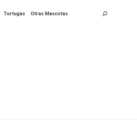
Tortugas
Otras Mascotas
Search:
Tortugas
Otras Mascotas
Search: