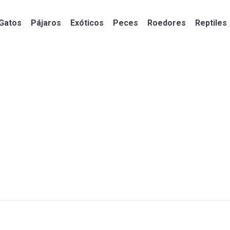
Gatos
Pájaros
Exóticos
Peces
Roedores
Reptiles
Gatos
Pájaros
Exóticos
Peces
Roedores
Reptiles