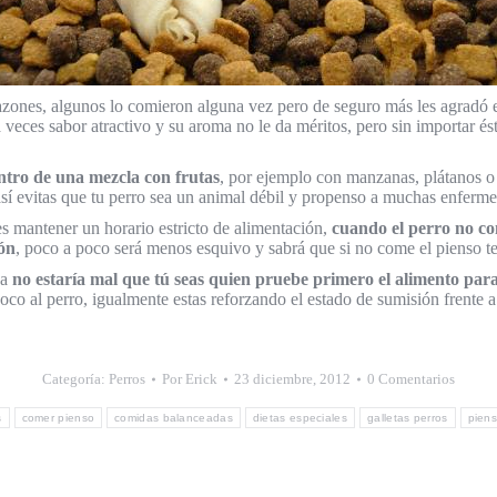
azones, algunos lo comieron alguna vez pero de seguro más les agradó e
a veces sabor atractivo y su aroma no le da méritos, pero sin importar é
entro de una mezcla con frutas
, por ejemplo con manzanas, plátanos o 
así evitas que tu perro sea un animal débil y propenso a muchas enferm
es mantener un horario estricto de alimentación,
cuando el perro no coma
ión
, poco a poco será menos esquivo y sabrá que si no come el pienso 
da
no estaría mal que tú seas quien pruebe primero el alimento para
oco al perro, igualmente estas reforzando el estado de sumisión frente a 
Categoría:
Perros
Por
Erick
23 diciembre, 2012
0 Comentarios
s
comer pienso
comidas balanceadas
dietas especiales
galletas perros
piens