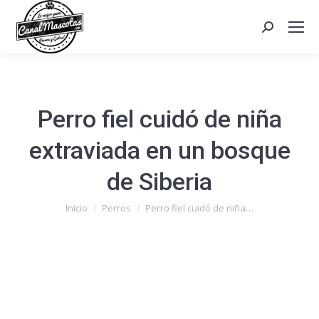
Search:
Perro fiel cuidó de niña
extraviada en un bosque
de Siberia
Estás aquí:
Inicio
Perros
Perro fiel cuidó de niña…