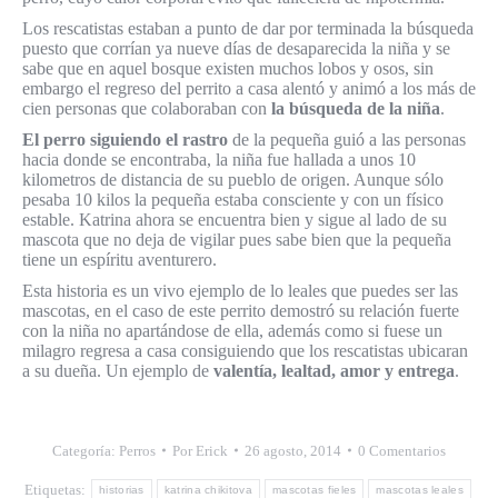
Los rescatistas estaban a punto de dar por terminada la búsqueda
puesto que corrían ya nueve días de desaparecida la niña y se
sabe que en aquel bosque existen muchos lobos y osos, sin
embargo el regreso del perrito a casa alentó y animó a los más de
cien personas que colaboraban con
la búsqueda de la niña
.
El perro siguiendo el rastro
de la pequeña guió a las personas
hacia donde se encontraba, la niña fue hallada a unos 10
kilometros de distancia de su pueblo de origen. Aunque sólo
pesaba 10 kilos la pequeña estaba consciente y con un físico
estable. Katrina ahora se encuentra bien y sigue al lado de su
mascota que no deja de vigilar pues sabe bien que la pequeña
tiene un espíritu aventurero.
Esta historia es un vivo ejemplo de lo leales que puedes ser las
mascotas, en el caso de este perrito demostró su relación fuerte
con la niña no apartándose de ella, además como si fuese un
milagro regresa a casa consiguiendo que los rescatistas ubicaran
a su dueña. Un ejemplo de
valentía, lealtad, amor y entrega
.
Categoría:
Perros
Por
Erick
26 agosto, 2014
0 Comentarios
Etiquetas:
historias
katrina chikitova
mascotas fieles
mascotas leales