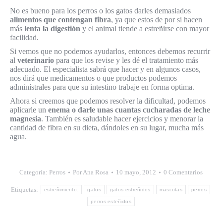
No es bueno para los perros o los gatos darles demasiados
alimentos que contengan fibra
, ya que estos de por si hacen
más
lenta la digestión
y el animal tiende a estreñirse con mayor
facilidad.
Si vemos que no podemos ayudarlos, entonces debemos recurrir
al
veterinario
para que los revise y les dé el tratamiento más
adecuado. El especialista sabrá que hacer y en algunos casos,
nos dirá que medicamentos o que productos podemos
adminístrales para que su intestino trabaje en forma optima.
Ahora si creemos que podemos resolver la dificultad, podemos
aplicarle un
enema o darle unas cuantas cucharadas de leche
magnesia
. También es saludable hacer ejercicios y menorar la
cantidad de fibra en su dieta, dándoles en su lugar, mucha más
agua.
Categoría:
Perros
Por
Ana Rosa
10 mayo, 2012
0 Comentarios
Etiquetas:
estreñimiento.
gatos
gatos estreñidos
mascotas
perros
perros esteñidos