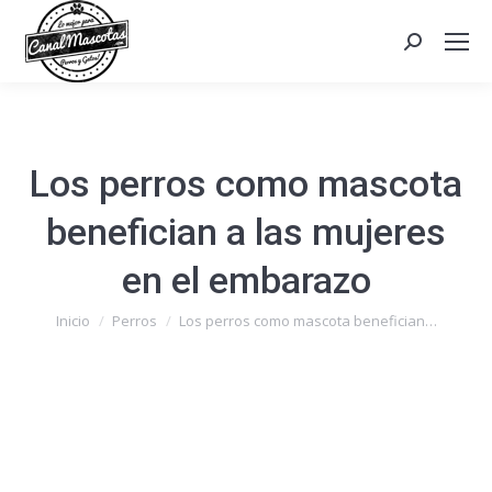
Search:
Los perros como mascota
benefician a las mujeres
en el embarazo
Estás aquí:
Inicio
Perros
Los perros como mascota benefician…