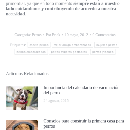
primordial, ya que en todo momento
siempre están a nuestro
lado cuidándonos y contribuyendo de acuerdo a nuestra
necesidad
.
Categoría:
Perros
Por
Erick
10 mayo, 2012
0 Comentarios
Etiquetas:
afecto perros
mejor amigo embarazadas
mujeres perros
perros embarazadas
perros mujeres gestantes
perros y bebes
Artículos Relacionados
Importancia del calendario de vacunación
del perro
24 agosto, 2015
Consejos para construir la primera casa para
perros