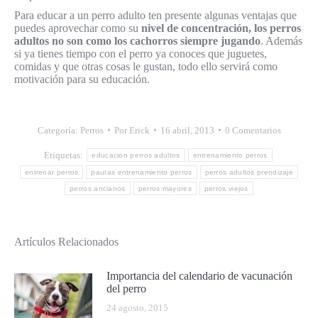
Para educar a un perro adulto ten presente algunas ventajas que
puedes aprovechar como su
nivel de concentración, los perros
adultos no son como los cachorros siempre jugando
. Además
si ya tienes tiempo con el perro ya conoces que juguetes,
comidas y que otras cosas le gustan, todo ello servirá como
motivación para su educación.
Categoría:
Perros
Por
Erick
16 abril, 2013
0 Comentarios
Etiquetas:
educacion perros adultos
entrenamiento perros
entrenar perros
pautas entrenamiento perros
perros adultos prendizaje
perros ancianos
perros mayores
perros viejos
Artículos Relacionados
Importancia del calendario de vacunación
del perro
24 agosto, 2015