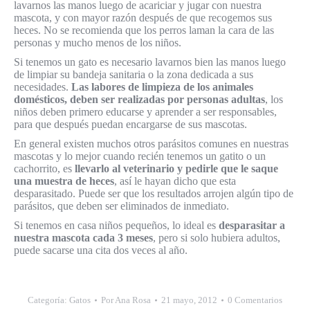
lavarnos las manos luego de acariciar y jugar con nuestra
mascota, y con mayor razón después de que recogemos sus
heces. No se recomienda que los perros laman la cara de las
personas y mucho menos de los niños.
Si tenemos un gato es necesario lavarnos bien las manos luego
de limpiar su bandeja sanitaria o la zona dedicada a sus
necesidades.
Las labores de limpieza de los animales
domésticos, deben ser realizadas por personas adultas
, los
niños deben primero educarse y aprender a ser responsables,
para que después puedan encargarse de sus mascotas.
En general existen muchos otros parásitos comunes en nuestras
mascotas y lo mejor cuando recién tenemos un gatito o un
cachorrito, es
llevarlo al veterinario y pedirle que le saque
una muestra de heces
, así le hayan dicho que esta
desparasitado. Puede ser que los resultados arrojen algún tipo de
parásitos, que deben ser eliminados de inmediato.
Si tenemos en casa niños pequeños, lo ideal es
desparasitar a
nuestra mascota cada 3 meses
, pero si solo hubiera adultos,
puede sacarse una cita dos veces al año.
Categoría:
Gatos
Por
Ana Rosa
21 mayo, 2012
0 Comentarios