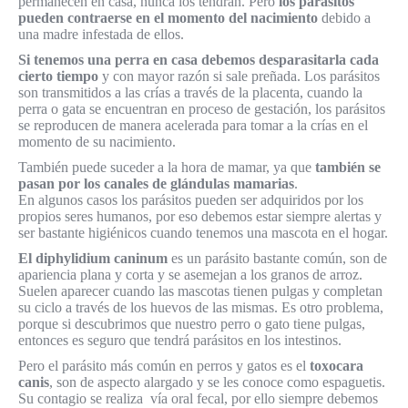
permanecen en casa, nunca los tendrán. Pero
los parásitos
pueden contraerse en el momento del nacimiento
debido a
una madre infestada de ellos.
Si tenemos una perra en casa debemos desparasitarla cada
cierto tiempo
y con mayor razón si sale preñada. Los parásitos
son transmitidos a las crías a través de la placenta, cuando la
perra o gata se encuentran en proceso de gestación, los parásitos
se reproducen de manera acelerada para tomar a la crías en el
momento de su nacimiento.
También puede suceder a la hora de mamar, ya que
también se
pasan por los canales de glándulas mamarias
.
En algunos casos los parásitos pueden ser adquiridos por los
propios seres humanos, por eso debemos estar siempre alertas y
ser bastante higiénicos cuando tenemos una mascota en el hogar.
El diphylidium caninum
es un parásito bastante común, son de
apariencia plana y corta y se asemejan a los granos de arroz.
Suelen aparecer cuando las mascotas tienen pulgas y completan
su ciclo a través de los huevos de las mismas. Es otro problema,
porque si descubrimos que nuestro perro o gato tiene pulgas,
entonces es seguro que tendrá parásitos en los intestinos.
Pero el parásito más común en perros y gatos es el
toxocara
canis
, son de aspecto alargado y se les conoce como espaguetis.
Su contagio se realiza vía oral fecal, por ello siempre debemos