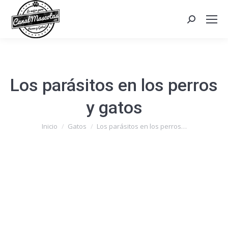
Search:
Los parásitos en los perros
y gatos
Estás aquí:
Inicio
Gatos
Los parásitos en los perros…