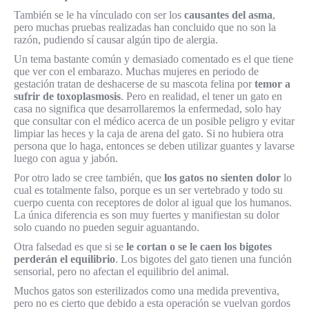
También se le ha vínculado con ser los
causantes del asma
,
pero muchas pruebas realizadas han concluido que no son la
razón, pudiendo sí causar algún tipo de alergia.
Un tema bastante común y demasiado comentado es el que tiene
que ver con el embarazo. Muchas mujeres en periodo de
gestación tratan de deshacerse de su mascota felina por
temor a
sufrir de toxoplasmosis
. Pero en realidad, el tener un gato en
casa no significa que desarrollaremos la enfermedad, solo hay
que consultar con el médico acerca de un posible peligro y evitar
limpiar las heces y la caja de arena del gato. Si no hubiera otra
persona que lo haga, entonces se deben utilizar guantes y lavarse
luego con agua y jabón.
Por otro lado se cree también, que
los gatos no sienten dolor
lo
cual es totalmente falso, porque es un ser vertebrado y todo su
cuerpo cuenta con receptores de dolor al igual que los humanos.
La única diferencia es son muy fuertes y manifiestan su dolor
solo cuando no pueden seguir aguantando.
Otra falsedad es que si se
le cortan o se le caen los bigotes
perderán el equilibrio
. Los bigotes del gato tienen una función
sensorial, pero no afectan el equilibrio del animal.
Muchos gatos son esterilizados como una medida preventiva,
pero no es cierto que debido a esta operación se vuelvan gordos