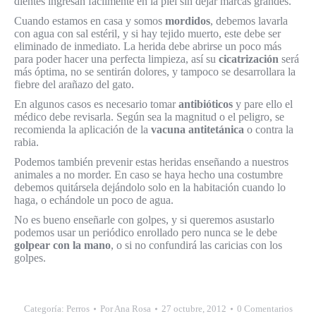
dientes ingresan fácilmente en la piel sin dejar marcas grandes.
Cuando estamos en casa y somos
mordidos
, debemos lavarla
con agua con sal estéril, y si hay tejido muerto, este debe ser
eliminado de inmediato. La herida debe abrirse un poco más
para poder hacer una perfecta limpieza, así su
cicatrización
será
más óptima, no se sentirán dolores, y tampoco se desarrollara la
fiebre del arañazo del gato.
En algunos casos es necesario tomar
antibióticos
y pare ello el
médico debe revisarla. Según sea la magnitud o el peligro, se
recomienda la aplicación de la
vacuna antitetánica
o contra la
rabia.
Podemos también prevenir estas heridas enseñando a nuestros
animales a no morder. En caso se haya hecho una costumbre
debemos quitársela dejándolo solo en la habitación cuando lo
haga, o echándole un poco de agua.
No es bueno enseñarle con golpes, y si queremos asustarlo
podemos usar un periódico enrollado pero nunca se le debe
golpear con la mano
, o si no confundirá las caricias con los
golpes.
Categoría:
Perros
Por
Ana Rosa
27 octubre, 2012
0 Comentarios