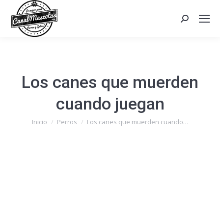
Search:
Los canes que muerden
cuando juegan
Estás aquí:
Inicio
Perros
Los canes que muerden cuando…