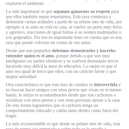
exploren el ambiente.
Lo más importante es que
sepamos ganarnos su respeto
para
que ellos también sepan respetarnos. Esta raza comienza a
demostrar ciertas actitudes a partir de su sétimo mes de vida, por
ejemplo si su amo no está en casa, se vuelve un perro muy feroz
y agresivo, reacciones de igual forma si se sienten maltratados o
son golpeados. Por eso es importante tener en cuenta que es una
raza que puede volverse en contra de sus amos.
Desde que son pequeños
debemos demostrarles y hacerles
entender quien es el amo
, porque debido a que son muy
inteligentes no suelen obedecer y se vuelven demasiado tercos
haciendo muy difícil la tarea de educarlos. Lo mejor es que el
amo sea igual de terco que ellos, con un carácter fuerte y que
inspire autoridad.
Otra característica es que esta raza de canidos es
introvertida
y
no buscan hacer amigos con otros perros que vivan en el mismo
barrio, lo mejor es acostumbrarlos desde que son cachorros a
socializar con otros perros y con otras personas ajenas a la casa.
De esta forma lograremos que el cachorro tenga un
comportamiento educado y calmo tanto dentro como fuera del
hogar.
Lo más recomendable es que desde su primer mes de vida, esta
raza de perros sea entrenada y sobre todo se le enseñe a