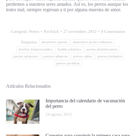
perdemos a nuestros seres amados. Así es, los perros aunque los
trates mal, siempre regresan a ti por alguna muestra de amor.
Categoría:
Perros
Por
Erick
27 noviembre, 2012
0 Comentarios
Etiquetas:
abandono perros
abandono perros reflexion
dueños irresponsables
familia adoptiva
perros abandonados
perros adopcion
perros callejeros
perros calles
perros olvidados
perros perdidos
Artículos Relacionados
Importancia del calendario de vacunación
del perro
24 agosto, 2015
Consejos para construir la primera casa para