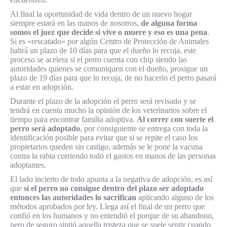
Al final la oportunidad de vida dentro de un nuevo hogar
siempre estará en las manos de nosotros,
de alguna forma
somos el juez que decide si vive o muere y eso es una pena
.
Si es «rescatado» por algún Centro de Protección de Animales
habrá un plazo de 10 días para que el dueño lo recoja, este
proceso se acelera si el perro cuenta con chip siendo las
autoridades quienes se comuniquen con el dueño, prosigue un
plazo de 19 días para que lo recoja, de no hacerlo el perro pasará
a estar en adopción.
Durante el plazo de la adopción el perro será revisado y se
tendrá en cuenta mucho la opinión de los veterinarios sobre el
tiempo para encontrar familia adoptiva.
Al correr con suerte el
perro será adoptado
, por consiguiente se entrega con toda la
identificación posible para evitar que si se repite el caso los
propietarios queden sin castigo, además se le pone la vacuna
contra la rabia corriendo todo el gastos en manos de las personas
adoptantes.
El lado incierto de todo apunta a la negativa de adopción, es así
que
si el perro no consigue dentro del plazo ser adoptado
entonces las autoridades lo sacrifican
aplicando alguno de los
métodos aprobados por ley. Llega así el final de un perro que
confió en los humanos y no entendió el porque de su abandono,
pero de seguro sintió aquella tristeza que se suele sentir cuando