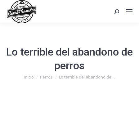
Search:
Lo terrible del abandono de
perros
Estás aquí:
Inicio
Perros
Lo terrible del abandono de…