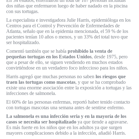
En 34 estados, enfermaron un total de 107 personas incluidas
dos niñas que enfermaron luego de haber nadado en la piscina
con sus tortugas.
La especialista e investigadora Julie Harris, epidemióloga en los
Centros para el Control y Prevención de Enfermedades de
Atlanta, señalo que en la epidemia mencionada, el 59 % de los
pacientes tenían 10 años o menos, y un 33% del total tuvo que
ser hospitalizado.
Comentó también que se había
prohibido la venta de
pequeñas tortugas en los Estados Unidos
, desde 1975, pero
que a pesar de ello, se siguen vendiendo en muchos estados
convirtiéndose en un verdadero foco infeccioso para los niños.
Harris agregó que muchas personas no saben
los riesgos que
traen las tortugas como mascotas
, y que se ha comprobado
existe una enorme asociación entre la exposición a tortugas y las
infecciones de salmonela.
El 60% de las personas enfermas, reportó haber tenido contacto
con tortugas mascotas una semana antes de sentirse enfermo.
La salmonela es una infección seria y en la mayoría de los
casos se necesita ser hospitalizado
ya que tiende a agravarse.
Es más fuerte en los niños que en los adultos ya que surgen
mayores complicaciones debido a la infección, añadió Harris.