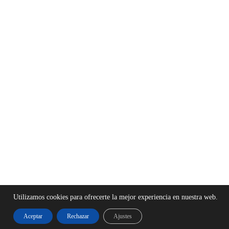
Utilizamos cookies para ofrecerte la mejor experiencia en nuestra web.
Footer
Aceptar
Rechazar
Ajustes