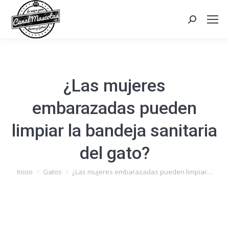
Search:
¿Las mujeres
embarazadas pueden
limpiar la bandeja sanitaria
del gato?
Estás aquí:
Inicio
Gatos
¿Las mujeres embarazadas pueden limpiar…