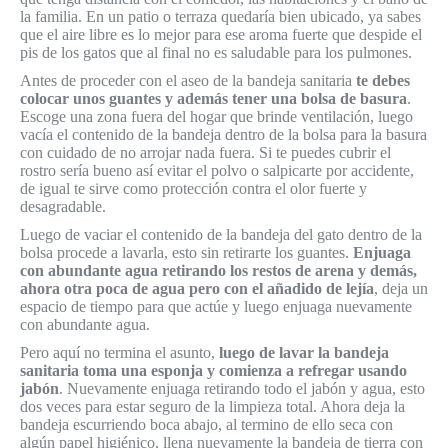
la familia. En un patio o terraza quedaría bien ubicado, ya sabes
que el aire libre es lo mejor para ese aroma fuerte que despide el
pis de los gatos que al final no es saludable para los pulmones.
Antes de proceder con el aseo de la bandeja sanitaria
te debes
colocar unos guantes y además tener una bolsa de basura
.
Escoge una zona fuera del hogar que brinde ventilación, luego
vacía el contenido de la bandeja dentro de la bolsa para la basura
con cuidado de no arrojar nada fuera. Si te puedes cubrir el
rostro sería bueno así evitar el polvo o salpicarte por accidente,
de igual te sirve como protección contra el olor fuerte y
desagradable.
Luego de vaciar el contenido de la bandeja del gato dentro de la
bolsa procede a lavarla, esto sin retirarte los guantes.
Enjuaga
con abundante agua retirando los restos de arena y demás,
ahora otra poca de agua pero con el añadido de lejía
, deja un
espacio de tiempo para que actúe y luego enjuaga nuevamente
con abundante agua.
Pero aquí no termina el asunto,
luego de lavar la bandeja
sanitaria toma una esponja y comienza a refregar usando
jabón
. Nuevamente enjuaga retirando todo el jabón y agua, esto
dos veces para estar seguro de la limpieza total. Ahora deja la
bandeja escurriendo boca abajo, al termino de ello seca con
algún papel higiénico, llena nuevamente la bandeja de tierra con