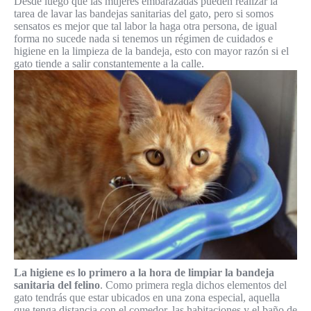
Desde luego que las mujeres embarazadas pueden realizar la
tarea de lavar las bandejas sanitarias del gato, pero si somos
sensatos es mejor que tal labor la haga otra persona, de igual
forma no sucede nada si tenemos un régimen de cuidados e
higiene en la limpieza de la bandeja, esto con mayor razón si el
gato tiende a salir constantemente a la calle.
La higiene es lo primero a la hora de limpiar la bandeja
sanitaria del felino
. Como primera regla dichos elementos del
gato tendrás que estar ubicados en una zona especial, aquella
que tenga distancia con el comedor, las habitaciones y el baño de