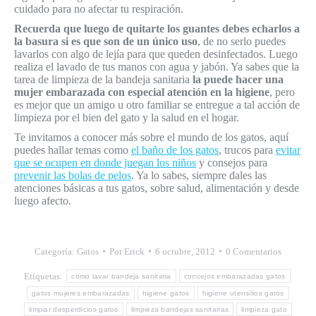
cuidado para no afectar tu respiración.
Recuerda que luego de quitarte los guantes debes echarlos a
la basura si es que son de un único uso
, de no serlo puedes
lavarlos con algo de lejía para que queden desinfectados. Luego
realiza el lavado de tus manos con agua y jabón. Ya sabes que la
tarea de limpieza de la bandeja sanitaria
la puede hacer una
mujer embarazada con especial atención en la higiene
, pero
es mejor que un amigo u otro familiar se entregue a tal acción de
limpieza por el bien del gato y la salud en el hogar.
Te invitamos a conocer más sobre el mundo de los gatos, aquí
puedes hallar temas como
el baño de los gatos
, trucos para
evitar
que se ocupen en donde juegan los niños
y consejos para
prevenir las bolas de pelos
. Ya lo sabes, siempre dales las
atenciones básicas a tus gatos, sobre salud, alimentación y desde
luego afecto.
Categoría:
Gatos
Por
Erick
6 octubre, 2012
0 Comentarios
Etiquetas:
como lavar bandeja sanitaria
concejos embarazadas gatos
gatos mujeres embarazadas
higiene gatos
higiene utensilios gatos
limpiar desperdicios gatos
limpieza bandejas sanitarias
limpieza gato