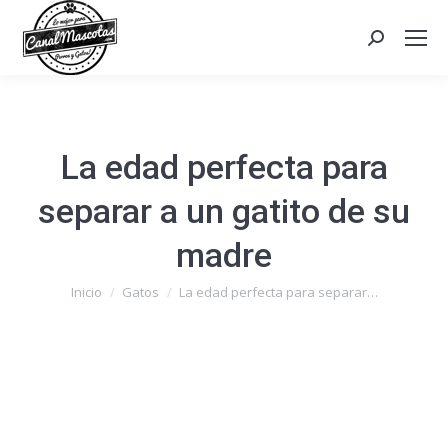
Search:
La edad perfecta para
separar a un gatito de su
madre
Estás aquí:
Inicio
Gatos
La edad perfecta para separar…