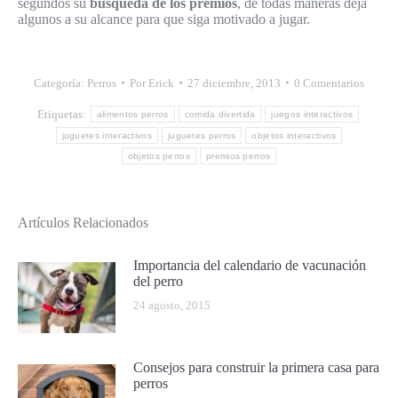
segundos su
búsqueda de los premios
, de todas maneras deja
algunos a su alcance para que siga motivado a jugar.
Categoría:
Perros
Por
Erick
27 diciembre, 2013
0 Comentarios
Etiquetas:
alimentos perros
comida divertida
juegos interactivos
juguetes interactivos
juguetes perros
objetos interactivos
objetos perros
premios perros
Artículos Relacionados
Importancia del calendario de vacunación
del perro
24 agosto, 2015
Consejos para construir la primera casa para
perros