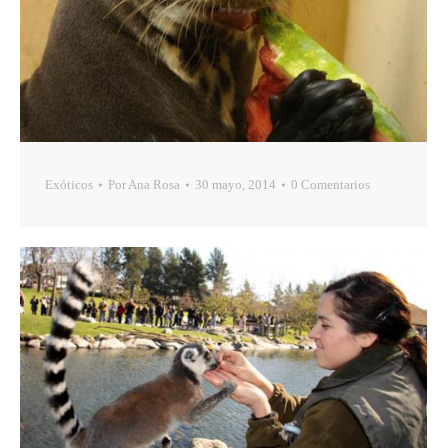
Exóticos
Por
Ana Rosa
30 mayo, 2014
0 Comentarios