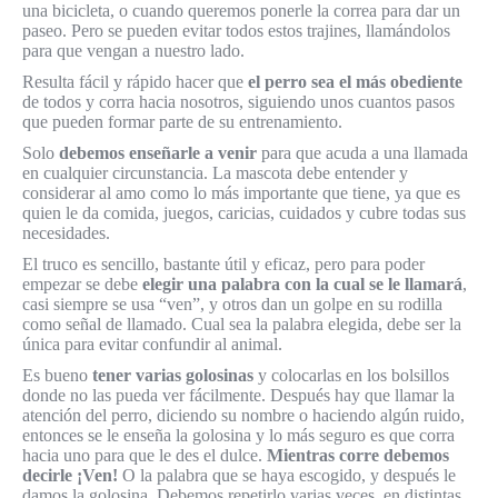
una bicicleta, o cuando queremos ponerle la correa para dar un
paseo. Pero se pueden evitar todos estos trajines, llamándolos
para que vengan a nuestro lado.
Resulta fácil y rápido hacer que
el perro sea el más obediente
de todos y corra hacia nosotros, siguiendo unos cuantos pasos
que pueden formar parte de su entrenamiento.
Solo
debemos enseñarle a venir
para que acuda a una llamada
en cualquier circunstancia. La mascota debe entender y
considerar al amo como lo más importante que tiene, ya que es
quien le da comida, juegos, caricias, cuidados y cubre todas sus
necesidades.
El truco es sencillo, bastante útil y eficaz, pero para poder
empezar se debe
elegir una palabra con la cual se le llamará
,
casi siempre se usa “ven”, y otros dan un golpe en su rodilla
como señal de llamado. Cual sea la palabra elegida, debe ser la
única para evitar confundir al animal.
Es bueno
tener varias golosinas
y colocarlas en los bolsillos
donde no las pueda ver fácilmente. Después hay que llamar la
atención del perro, diciendo su nombre o haciendo algún ruido,
entonces se le enseña la golosina y lo más seguro es que corra
hacia uno para que le des el dulce.
Mientras corre debemos
decirle ¡Ven!
O la palabra que se haya escogido, y después le
damos la golosina. Debemos repetirlo varias veces, en distintas