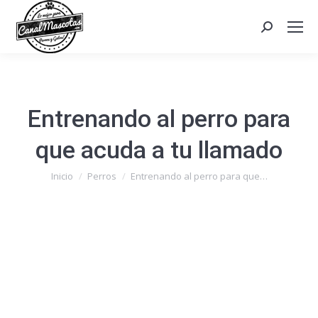
Search:
Entrenando al perro para
que acuda a tu llamado
Estás aquí:
Inicio
Perros
Entrenando al perro para que…