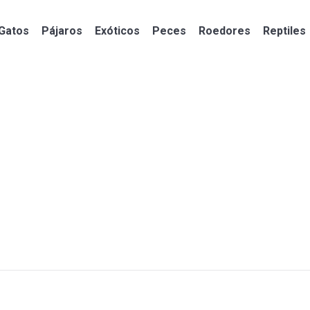
Gatos
Pájaros
Exóticos
Peces
Roedores
Reptiles
Gatos
Pájaros
Exóticos
Peces
Roedores
Reptiles