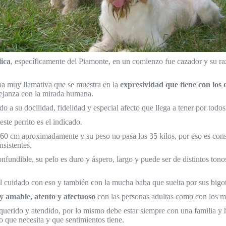
lica
, específicamente del Piamonte, en un comienzo fue cazador y su raz
una muy llamativa que se muestra en la
expresividad que tiene con los 
ejanza con la mirada humana.
a su docilidad, fidelidad y especial afecto que llega a tener por todos
te perrito es el indicado.
 60 cm aproximadamente y su peso no pasa los 35 kilos, por eso es cons
sistentes.
nfundible, su pelo es duro y áspero, largo y puede ser de distintos ton
 cuidado con eso y también con la mucha baba que suelta por sus bigot
 amable, atento y afectuoso
con las personas adultas como con los má
querido y atendido, por lo mismo debe estar siempre con una familia y h
lo que necesita y que sentimientos tiene.