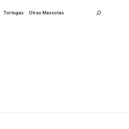
Tortugas
Otras Mascotas
Search:
Tortugas
Otras Mascotas
Search: