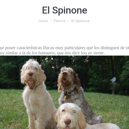
El Spinone
Estás aquí:
Inicio
Perros
El Spinone
e posee características físicas muy particulares que los distinguen de ot
y similar a la de los humanos, que nos dice loq ue siente.