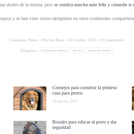
star dentro de la misma, pero
se sentirá mucho más feliz y cómodo si
opeos y se han visto varios ejemplares en otros continentes compartiend
Categoría:
Perros
Por
Ana Rosa
30 octubre, 2012
0 Comentarios
Etiquetas:
el spinone italiano
perros
razas de perros
Consejos para construir la primera
casa para perros
14 agosto, 2015
Bozales para educar al perro y dar
seguridad