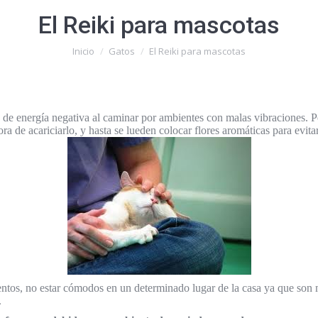
El Reiki para mascotas
Estás aquí:
Inicio
Gatos
El Reiki para mascotas
 de energía negativa al caminar por ambientes con malas vibraciones. P
ra de acariciarlo, y hasta se lueden colocar flores aromáticas para evita
tos, no estar cómodos en un determinado lugar de la casa ya que son m
.