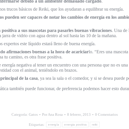
 enfermarse debido a un ambiente demasiado cargado
.
nos trucos básicos de Reiki, que los ayudaran a equilibrar su energía.
tos pueden ser capaces de notar los cambios de energía en los ambie
 positiva a sus mascotas para pasarles buenas vibraciones
. Una de 
jarra de vidrio con agua dentro al sol hasta las 10 de la mañana.
 expertos este líquido estará lleno de buena energía.
do afirmaciones buenas a la hora de acariciar
lo. “Eres una mascota 
 tu camino, es otra frase positiva.
de energía negativa al tener un encuentro con una persona que no es una
stidad con el animal, teniéndolo en brazos.
principal de la casa
, ya sea la sala o el comedor, y si se desea pued
ática también puede funcionar, de preferencia podemos hacer esto duran
Categoría:
Gatos
Por
Ana Rosa
8 febrero, 2013
0 Comentarios
Etiquetas:
energía
energia positiva
reiki