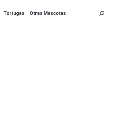
Tortugas
Otras Mascotas
Search:
Tortugas
Otras Mascotas
Search: