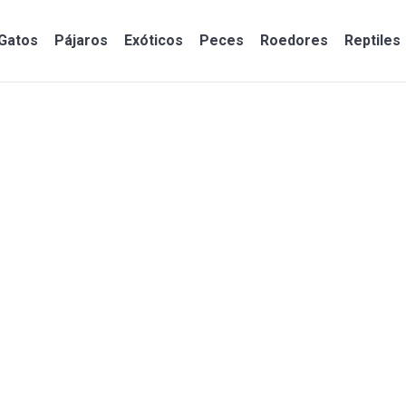
Gatos
Pájaros
Exóticos
Peces
Roedores
Reptiles
Gatos
Pájaros
Exóticos
Peces
Roedores
Reptiles