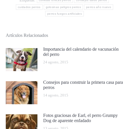
Etiquetas:
comidas toxicas perros
consejos salud perros
cuidados perros
golosinas peligros perros
perros año nuevo
perros fuegos artificiales
Artículos Relacionados
Importancia del calendario de vacunación
del perro
24 agosto, 2015
Consejos para construir la primera casa para
perros
14 agosto, 2015
Fotos graciosas de Earl, el perro Grumpy
Dog de aparente enfadado
13 agosto, 2015