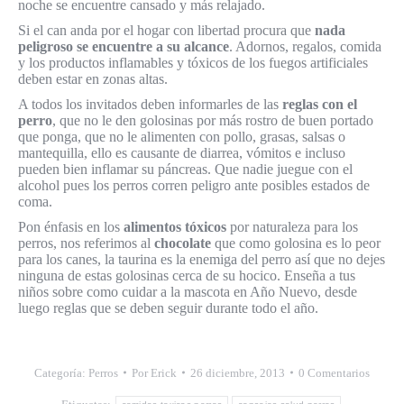
noche se encuentre cansado y más relajado.
Si el can anda por el hogar con libertad procura que
nada
peligroso se encuentre a su alcance
. Adornos, regalos, comida
y los productos inflamables y tóxicos de los fuegos artificiales
deben estar en zonas altas.
A todos los invitados deben informarles de las
reglas con el
perro
, que no le den golosinas por más rostro de buen portado
que ponga, que no le alimenten con pollo, grasas, salsas o
mantequilla, ello es causante de diarrea, vómitos e incluso
pueden bien inflamar su páncreas. Que nadie juegue con el
alcohol pues los perros corren peligro ante posibles estados de
coma.
Pon énfasis en los
alimentos tóxicos
por naturaleza para los
perros, nos referimos al
chocolate
que como golosina es lo peor
para los canes, la taurina es la enemiga del perro así que no dejes
ninguna de estas golosinas cerca de su hocico. Enseña a tus
niños sobre como cuidar a la mascota en Año Nuevo, desde
luego reglas que se deben seguir durante todo el año.
Categoría:
Perros
Por
Erick
26 diciembre, 2013
0 Comentarios