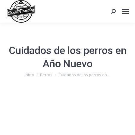
Search:
Cuidados de los perros en
Año Nuevo
Estás aquí:
Inicio
Perros
Cuidados de los perros en…