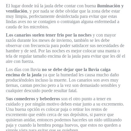
El lugar donde irá la jaula debe contar con buena
iluminación y
ventilación
, y por nada se debe olvidar que la zona debe estar
muy limpia, perfectamente desinfectada para evitar que estas
lindas aves no se contagien o contraigan alguna enfermedad a
cauda de los microbios.
Los canarios suelen tener frio por la noches
y con mayor
razón durante los meses de invierno, también se les debe
observar con frecuencia para poder satisfacer sus necesidades de
hambre y de sed. Por las noches es mejor colocar una manta o
tela de regular tamaño encima de la jaula para evitar que les dé el
aire con fuerza.
Los días con lluvia
no se debe dejar que la lluvia caiga
encima de la jaula
ya que la humedad les causa mucho daño
produciéndoles incluso la muerte. Los canarios son aves muy
tiernas, cantan preciso pero a la vez son demasiado sensibles y
cualquier descuido puede resultar fatal.
Sus comederos y bebederos
son el otro punto a tener en
cuidado y por ningún motivo deben estar junto a su excremento.
Una buena opción es colocar paja o retirar los restos de
excremento que estén cerca de sus depósitos, si parece que
quisieran anidar, entonces podemos hacerles un nido utilizando
paja y cuando la hembra ponga huevos, que estos no queden a
simple vista para evitar que se quiebren.